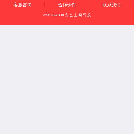
电子纸显示屏
CTP电容式触摸屏
LCD薄化、镀膜、AG
公司优势
新闻资讯