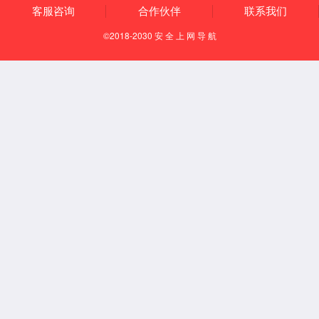
电子纸显示屏
CTP电容式触摸屏
LCD薄化、镀膜、AG
公司优势
新闻资讯